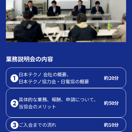
業務説明会の内容
日本テクノ 会社の概要、
❶
約20分
日本テクノ協力会・日電協の概要
具体的な業務、報酬、申請について、
❷
約50分
当協会のメリット
❸
ご入会までの流れ
約10分