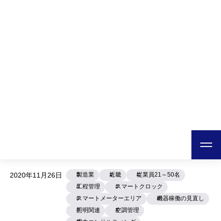
日本テクノ株式会社
ホーム
導入事例
製造業
【製造業の省エネ】100年企業から200年企業へ、日々挑戦[Case
【製造業の省エネ】100年企業か
ら200年企業へ、日々挑戦
[Case431]
株式会社奥村坩堝製作所
大阪市東成区
2020年11月26日
製造業
近畿
従業員21～50名
工程管理
スマートクロック
スマートメーターエリア
機器稼働の見直し
照明関連
空調管理