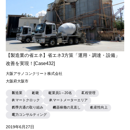
【製造業の省エネ】省エネ3方策「運用・調達・設備」
改善を実現！[Case432]
大阪アサノコンクリート株式会社
大阪府大阪市
製造業
近畿
従業員1～20名
工程管理
スマートクロック
スマートメーターエリア
四季共通の取り組み
機器稼働の見直し
生産性向上
電力コンサルティング
2019年6月27日