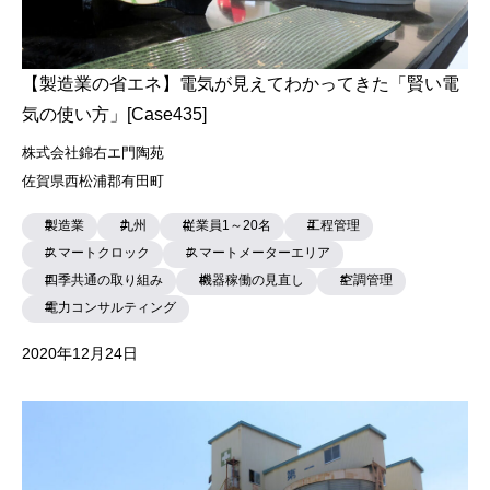
【製造業の省エネ】電気が見えてわかってきた「賢い電
気の使い方」[Case435]
株式会社錦右エ門陶苑
佐賀県西松浦郡有田町
製造業
九州
従業員1～20名
工程管理
スマートクロック
スマートメーターエリア
四季共通の取り組み
機器稼働の見直し
空調管理
電力コンサルティング
2020年12月24日