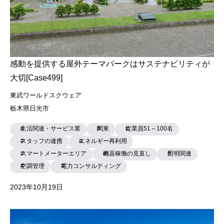
感動を提供する屋外テーマパークはサステナビリティが
大切[Case499]
東武ワールドスクウェア
栃木県日光市
生活関連・サービス業
関東
従業員51～100名
スタッフの連携
エネルギー再利用
スマートメーターエリア
機器稼働の見直し
照明関連
空調管理
電力コンサルティング
2023年10月19日