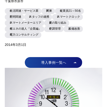
千葉県市原市
生活関連・サービス業
関東
従業員21～50名
照明関連
スタッフの連携
スマートクロック
スマートメーターエリア
夏の取り組み
省エネの達人『企業編』
空調管理
設備改善
電力コンサルティング
2014年3月1日
導入事例一覧へ