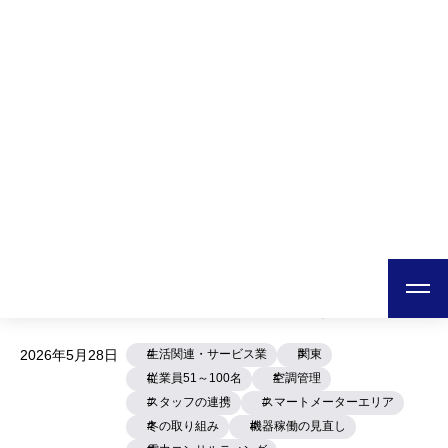
日本テクノ株式会社
ホーム
導入事例
生活関連・サービス業
「電気の上手な使い方」で経営難の公共施設を黒字
「電気の上手な使い方」で経営難
の公共施設を黒字転換！
[Case554]
NPOまち感動クリエイティブ わくや天平の湯
宮城県仙台市
2026年5月28日
生活関連・サービス業
関東
従業員51～100名
空調管理
スタッフの連携
スマートメーターエリア
冬の取り組み
機器稼働の見直し