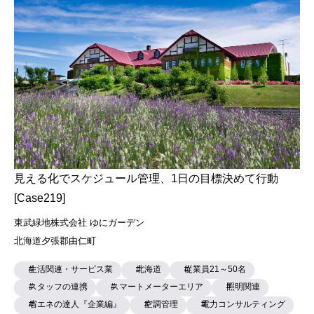
見える化でスケジュール管理、1日の目標決めて行動
[Case219]
東武緑地株式会社 ゆにガーデン
北海道夕張郡由仁町
生活関連・サービス業
北海道
従業員21～50名
スタッフの連携
スマートメーターエリア
照明関連
省エネの達人『企業編』
空調管理
電力コンサルティング