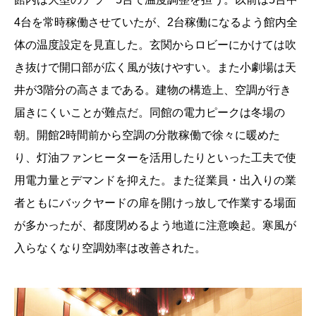
4台を常時稼働させていたが、2台稼働になるよう館内全
体の温度設定を見直した。玄関からロビーにかけては吹
き抜けで開口部が広く風が抜けやすい。また小劇場は天
井が3階分の高さまである。建物の構造上、空調が行き
届きにくいことが難点だ。同館の電力ピークは冬場の
朝。開館2時間前から空調の分散稼働で徐々に暖めた
り、灯油ファンヒーターを活用したりといった工夫で使
用電力量とデマンドを抑えた。また従業員・出入りの業
者ともにバックヤードの扉を開けっ放しで作業する場面
が多かったが、都度閉めるよう地道に注意喚起。寒風が
入らなくなり空調効率は改善された。