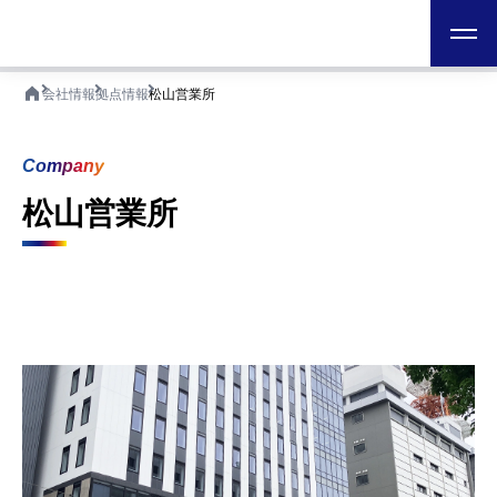
日本テクノ株式会社
ホーム
会社情報
拠点情報
松山営業所
Company
松山営業所