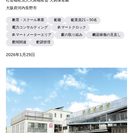
「仕方ない」で片付けない。やり方次第で省エネはでき
る[Case538]
社会福祉法人 みつる会 城浜保育園
福岡県福岡市東区
教育・スクール事業
九州
従業員21～50名
電力コンサルティング
スマートクロック