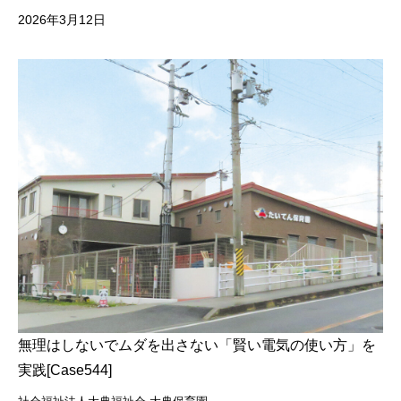
無理はしないでムダを出さない「賢い電気の使い方」を
実践[Case544]
社会福祉法人大典福祉会 大典保育園
大阪府河内長野市
教育・スクール事業
近畿
従業員21～50名
電力コンサルティング
スマートクロック
スマートメーターエリア
夏の取り組み
機器稼働の見直し
照明関連
空調管理
2026年1月29日