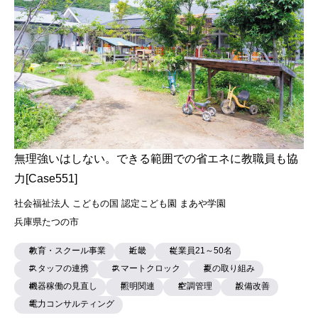
社会福祉法人 こどもの国 認定こども園 まあや学園
兵庫県たつの市
教育・スクール事業
近畿
従業員21～50名
スタッフの連携
スマートクロック
夏の取り組み
機器稼働の見直し
照明関連
空調管理
設備改善
電力コンサルティング
2026年3月12日