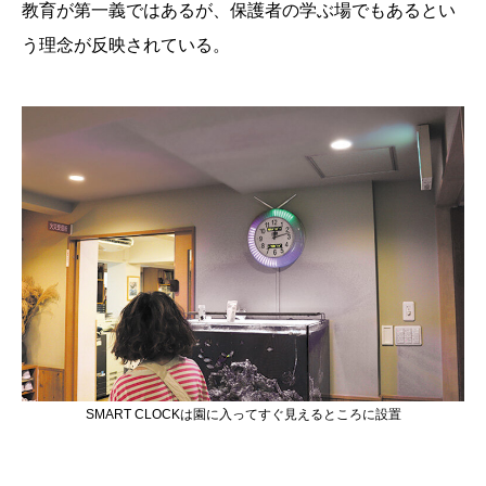
SMART CLOCKは園に入ってすぐ見えるところに設置
教育理念は教職員の「学ぶ意識」も育ん
でいる
同園では子どもたちの人格を第一に考えており、「真
似」から「学ぶ」姿勢を育む教育を行っている。方針に
基づいて保育に携わる教職員も自ら学ぶ意識を養ってお
り、だからこそ「見える化」の導入後に開催した営業担