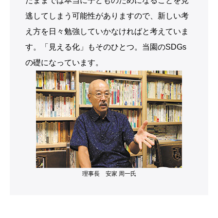
理事長 安家 周一氏
企業概要
事業内容
幼稚園・認定こども園の運営
100名（2025年9月現在、法人全
従業員数
体）