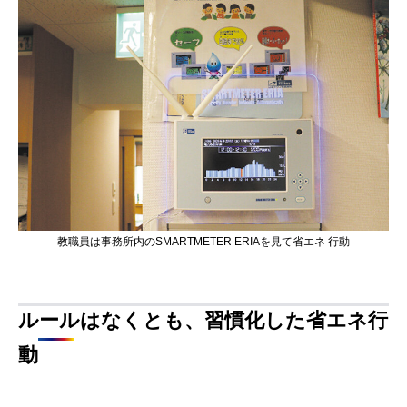
ルールはなくとも、習慣化した省エネ行
動
同園では省エネ行動について特別なルールを設けていな
いが、教職員が省エネに取り組む意義を理解し共感して
いるため、勉強会で学んだことを率先して実践。空調立
ち上げの分散やこまめな消灯など、SMART CLOCKや
SMARTMETER ERIAの色の変化に応じた早めの行動に
より大きな効果が出ている。「"見える化"導入による電
気料金の改善はメリットの一部に過ぎません。子どもが
健やかに育っていくためにはエネルギーと並んで安全な