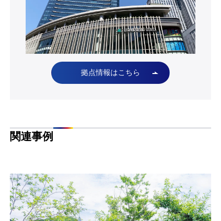
関連事例
無理強いはしない。できる範囲での省エネに教職員も協
力[Case551]