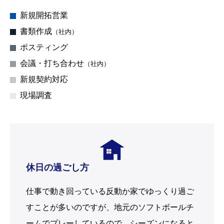
新規開拓営業
5
書類作成
（社内）
2
ポスティング
1
会議・打ち合わせ
（社内）
1
新規契約対応
5
現場調査
5
休日の過ごし方
仕事で動き回っている反動か家でゆっくり過ご
すことが多いのですが、地元のソフトボールチ
ームでプレーしているので、シーズンになると